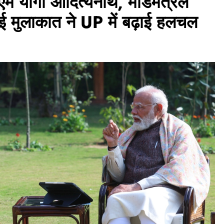
ीएम योगी आदित्यनाथ, मंडिमंत्रल
ई मुलाकात ने UP में बढ़ाई हलचल