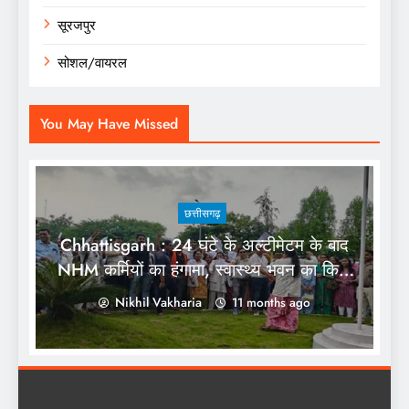
सूरजपुर
सोशल/वायरल
You May Have Missed
छत्तीसगढ़
Chhattisgarh : 24 घंटे के अल्टीमेटम के बाद
NHM कर्मियों का हंगामा, स्वास्थ्य भवन का किया
घेराव
Nikhil Vakharia
11 months ago