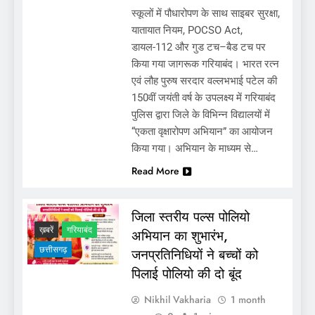
स्कूलों में पौधारोपण के साथ साइबर सुरक्षा,
यातायात नियम, POCSO Act,
डायल-112 और गुड टच–बैड टच पर
किया गया जागरूक गरियाबंद। भारत रत्न
एवं लौह पुरुष सरदार वल्लभभाई पटेल की
150वीं जयंती वर्ष के उपलक्ष्य में गरियाबंद
पुलिस द्वारा जिले के विभिन्न विद्यालयों में
“एकता वृक्षारोपण अभियान” का आयोजन
जिला स्तरीय पल्स पोलियो अभियान का शुभारंभ,
किया गया। अभियान के माध्यम से…
जनप्रतिनिधियों ने बच्चों को पिलाई पोलियो की दो बूंद
Read More
जिला स्तरीय पल्स पोलियो
ख़बरें
गरियाबंद
अभियान का शुभारंभ,
छत्तीसगढ़
जनप्रतिनिधियों ने बच्चों को
पिलाई पोलियो की दो बूंद
Nikhil Vakharia
1 month