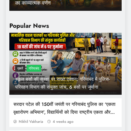
का काव्यात्मक वर्णन
Popular News
ख़बरें
गरियाबंद
स्कूल बसों की सुरक्षा पर सख्त एक्शन: गरियाबंद में पुलिस-
सुशासन कार्यक्रम दुर्घटना – घायल नागरिकों को मिला
परिवहन विभाग की संयुक्त जांच, 6 बसों पर जुर्माना
आयुष्मान योजना का लाभ, प्रशासन और रेडक्रॉस ने दी
आर्थिक मदद
सरदार पटेल की 150वीं जयंती पर गरियाबंद पुलिस का ‘एकता
वृक्षारोपण अभियान’, विद्यार्थियों को दिया राष्ट्रीय एकता और
सुरक्षा का संदेश
Nikhil Vakharia
4 weeks ago