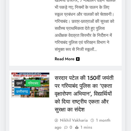
खामियां उजागर, 7 नाबालिग वाहन चालक
स्कूल बसों की सुरक्षा पर सख्त एक्शन: गरियाबंद में
भी पकड़े गए; नियमों के पालन के लिए
पुलिस-परिवहन विभाग की संयुक्त जांच, 6 बसों पर
स्कूल प्रबंधन और पालकों को चेतावनी।
जुर्माना
गरियाबंद। छात्र-छात्राओं की सुरक्षा को
सर्वोच्च प्राथमिकता देते हुए पुलिस
अधीक्षक वेदव्रत सिरमौर के निर्देशन में
गरियाबंद पुलिस एवं परिवहन विभाग ने
संयुक्त रूप से निजी स्कूलों…
Read More
सरदार पटेल की 150वीं जयंती
ख़बरें
गरियाबंद
पर गरियाबंद पुलिस का ‘एकता
छत्तीसगढ़
वृक्षारोपण अभियान’, विद्यार्थियों
सरदार पटेल की 150वीं जयंती पर गरियाबंद पुलिस का
को दिया राष्ट्रीय एकता और
‘एकता वृक्षारोपण अभियान’, विद्यार्थियों को दिया राष्ट्रीय
सुरक्षा का संदेश
एकता और सुरक्षा का संदेश
Nikhil Vakharia
1 month
ago
0
1 mins