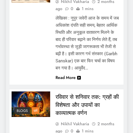
Nikhil Vakharia
2 months
ago
0
1 mins
लेखिका : नुपुर जवेरी आज के समय में जब
अधिकांश दंपति सही समय, बेहतर आर्थिक
सुशासन कार्यक्रम दुर्घटना – घायल नागरिकों को मिला
स्थिति और अनुकूल वातावरण मिलने के
आयुष्मान योजना का लाभ, प्रशासन और रेडक्रॉस ने दी
बाद ही परिवार बढ़ाने का निर्णय लेते हैं, तब
आर्थिक मदद
गर्भावस्था से जुड़ी जागरूकता भी तेजी से
बढ़ी है। इसी कारण गर्भ संस्कार (Garbh
Sanskar) एक बार फिर चर्चा का विषय
बन गया है। आयुर्वेद…
Read More
रविवार से शनिवार तक: ग्रहों की
विशेषता और उपायों का
BLOGS
धर्म
काव्यात्मक वर्णन
गरियाबंद :- विश्व पर्यावरण दिवस पर कलेक्टर श्री उइके
Nikhil Vakharia
2 months
ने कोपेकसा के ग्रामीणों को जल संरक्षण की दिलाई शपथ
ago
0
1 mins