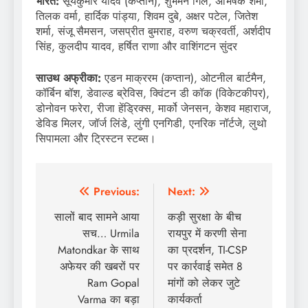
भारत:
सूर्यकुमार यादव (कप्तान), शुभमन गिल, अभिषेक शर्मा,
तिलक वर्मा, हार्दिक पांड्या, शिवम दुबे, अक्षर पटेल, जितेश
शर्मा, संजू सैमसन, जसप्रीत बुमराह, वरुण चक्रवर्ती, अर्शदीप
सिंह, कुलदीप यादव, हर्षित राणा और वाशिंगटन सुंदर
साउथ अफ्रीका:
एडन माक्ररम (कप्तान), ओटनील बार्टमैन,
कॉर्बिन बॉश, डेवाल्ड ब्रेविस, क्विंटन डी कॉक (विकेटकीपर),
डोनोवन फरेरा, रीजा हेंड्रिक्स, मार्को जेनसन, केशव महाराज,
डेविड मिलर, जॉर्ज लिंडे, लुंगी एनगिडी, एनरिक नॉर्टजे, लुथो
सिपामला और ट्रिस्टन स्टब्स।
Post
Previous:
Next:
navigation
सालों बाद सामने आया
कड़ी सुरक्षा के बीच
सच… Urmila
रायपुर में करणी सेना
Matondkar के साथ
का प्रदर्शन, TI-CSP
अफेयर की खबरों पर
पर कार्रवाई समेत 8
Ram Gopal
मांगों को लेकर जुटे
Varma का बड़ा
कार्यकर्ता