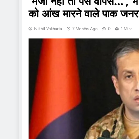
‘मजा नहीं तो पैसे वापस…’, भ
को आंख मारने वाले पाक जन
Nikhil Vakharia
7 Months Ago
0
1 Mins