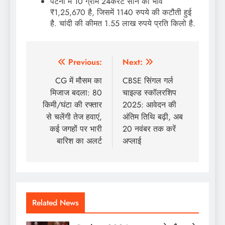
पटना में 10 ग्राम 24कैरेट सोने का भाव
₹1,25,670 है, जिसमें 1140 रुपये की कटौती हुई
है. चांदी की कीमत 1.55 लाख रुपये प्रति किलो है.
Post
Previous:
Next:
navigation
CG में मौसम का
CBSE सिंगल गर्ल
मिजाज बदला: 80
चाइल्ड स्कॉलरशिप
किमी/घंटा की रफ्तार
2025: आवेदन की
से चलेंगी तेज हवाएं,
अंतिम तिथि बढ़ी, अब
कई जगहों पर भारी
20 नवंबर तक करें
बारिश का अलर्ट
अप्लाई
Related News