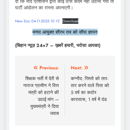
दी कि यदि प्रशासन द्वारा कोई ठोस कदम नहीं उठाया गया तो
पार्टी आंदोलन का रास्ता अपनाएगी।
New Doc 04-11-2025 10.12
Download
मनपा आयुक्त सौरभ राव को सौपा ज्ञापन
(बिहान न्यूज़ 24×7 – ख़बरें हमारी, भरोसा आपका)
Post
Previous:
Next:
navigation
शिक्षक भर्ती में देरी से
कन्नौद: रिश्तो को तार-
नाराज ग्रामीण ने वित्त
तार करने वाले पिता को
मंत्री को हटाने की
5 वर्ष का कठोर
उठाई मांग —
कारावास, 1 वर्ष में दंड
मुख्यमंत्री ने दिया
जवाब