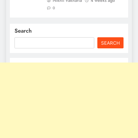
Nikhil Vakharia
4 weeks ago
0
Search
SEARCH