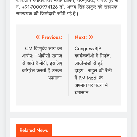
काकतीय स्नातकोत्तर महाविद्यालय, धरमपुरा-2, जगदलपुर मो.
नं. +91-7000974126 डाॅ. अजय सिंह ठाकुर को सहायक
समन्वयक की जिम्मेदारी सौंपी गई है।
Post
Previous:
Next:
navigation
CM विष्णुदेव साय का
Congress-BJP
आरोप: “ओबीसी समाज
कार्यकर्ताओं में भिड़ंत,
से आते हैं मोदी, इसलिए
लाठी-डंडों से हुई
कांग्रेस करती है उनका
झड़प.. राहुल की रैली
अपमान”
में PM Modi के
अपमान पर पटना में
घमासान
Related News