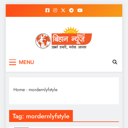
Skip
to
content
MENU
Home
-
mordernlyfstyle
Tag:
mordernlyfstyle