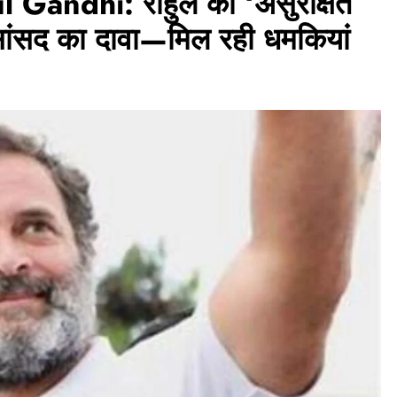
andhi: राहुल को ‘असुरक्षित
रेस सांसद का दावा—मिल रही धमकियां