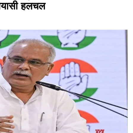
सियासी हलचल