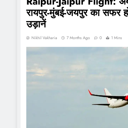
Raipur-Jaipur Flight: अब 
रायपुर-मुंबई-जयपुर का सफर 
उड़ानें
Nikhil Vakharia
7 Months Ago
0
1 Mins