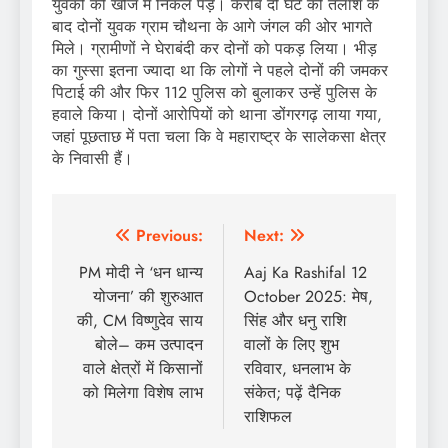
युवकों की खोज में निकल पड़े। करीब दो घंटे की तलाश के
बाद दोनों युवक ग्राम चौथना के आगे जंगल की ओर भागते
मिले। ग्रामीणों ने घेराबंदी कर दोनों को पकड़ लिया। भीड़
का गुस्सा इतना ज्यादा था कि लोगों ने पहले दोनों की जमकर
पिटाई की और फिर 112 पुलिस को बुलाकर उन्हें पुलिस के
हवाले किया। दोनों आरोपियों को थाना डोंगरगढ़ लाया गया,
जहां पूछताछ में पता चला कि वे महाराष्ट्र के सालेकसा क्षेत्र
के निवासी हैं।
Post
Previous:
Next:
navigation
PM मोदी ने ‘धन धान्य
Aaj Ka Rashifal 12
योजना’ की शुरुआत
October 2025: मेष,
की, CM विष्णुदेव साय
सिंह और धनु राशि
बोले– कम उत्पादन
वालों के लिए शुभ
वाले क्षेत्रों में किसानों
रविवार, धनलाभ के
को मिलेगा विशेष लाभ
संकेत; पढ़ें दैनिक
राशिफल