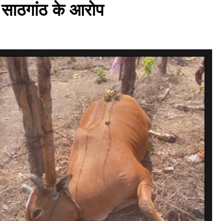
 साठगांठ के आरोप