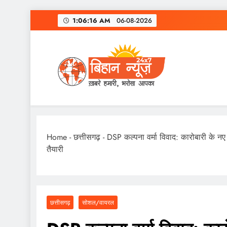
Skip
1:06:16 AM
06-08-2026
to
content
Home
-
छत्तीसगढ़
-
DSP कल्पना वर्मा विवाद: कारोबारी के
तैयारी
छत्तीसगढ़
सोशल/वायरल